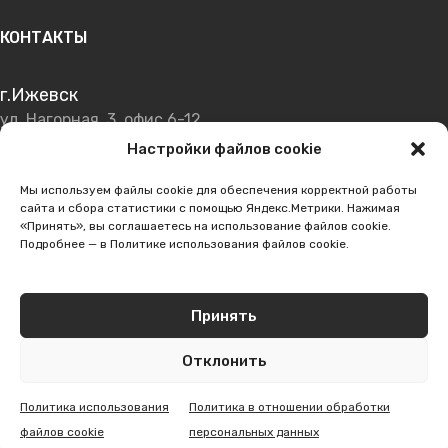
КОНТАКТЫ
г.Ижевск
ул. Нагорная, 3, офис 6-12
Настройки файлов cookie
+7 (950) 164-37-13
Мы используем файлы cookie для обеспечения корректной работы
+7 (950) 164-28-48
сайта и сбора статистики с помощью Яндекс.Метрики. Нажимая
«Принять», вы соглашаетесь на использование файлов cookie.
Подробнее — в Политике использования файлов cookie.
info@izhmsk-prom.ru
Принять
© 2005-2023, ООО Завод "ИжМСК"
Отклонить
Политика конфиденциальности
Политика использования
Политика в отношении обработки
файлов cookie
персональных данных
аталог
Позвонить
Telegram
WhatsApp