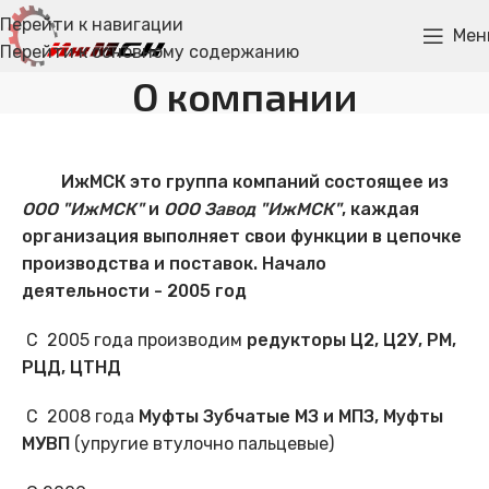
Перейти к навигации
Мен
Перейти к основному содержанию
О компании
Главная
»
О компании
ИжМСК это группа компаний состоящее из
ООО "ИжМСК"
и
ООО Завод "ИжМСК"
, каждая
организация выполняет свои функции в цепочке
производства и поставок. Начало
деятельности - 2005 год
С 2005 года производим
редукторы
Ц2, Ц2У, РМ,
РЦД, ЦТНД
С 2008 года
Муфты Зубчатые
МЗ и МПЗ, Муфты
МУВП
(упругие втулочно пальцевые)